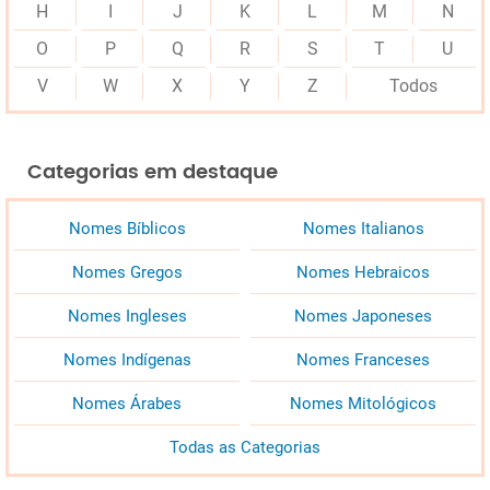
H
I
J
K
L
M
N
O
P
Q
R
S
T
U
V
W
X
Y
Z
Todos
Categorias em destaque
Nomes Bíblicos
Nomes Italianos
Nomes Gregos
Nomes Hebraicos
Nomes Ingleses
Nomes Japoneses
Nomes Indígenas
Nomes Franceses
Nomes Árabes
Nomes Mitológicos
Todas as Categorias