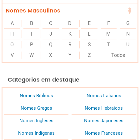
Nomes Masculinos
A
B
C
D
E
F
G
H
I
J
K
L
M
N
O
P
Q
R
S
T
U
V
W
X
Y
Z
Todos
Categorias em destaque
Nomes Bíblicos
Nomes Italianos
Nomes Gregos
Nomes Hebraicos
Nomes Ingleses
Nomes Japoneses
Nomes Indígenas
Nomes Franceses