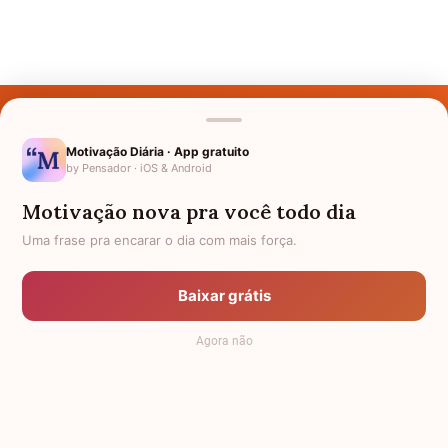
Últimos Nomes
Nomes pelo Mundo
Motivação Diária · App gratuito
by Pensador · iOS & Android
Nomes de Bebês
Motivação nova pra você todo dia
Sobre Nós
Uma frase pra encarar o dia com mais força.
Política de Privacidade
Baixar grátis
Anuncie
Agora não
Termos de Uso
Contato
RSS