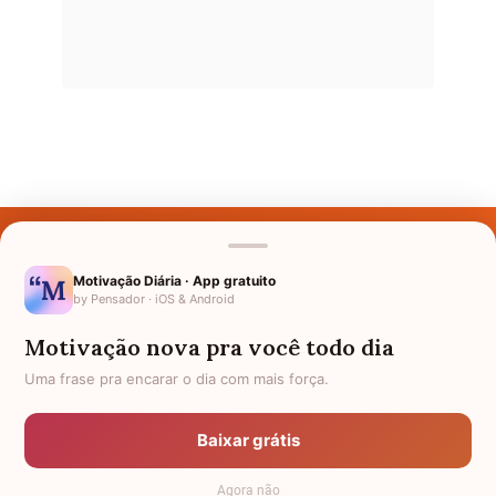
Últimos Nomes
Nomes pelo Mundo
Motivação Diária · App gratuito
by Pensador · iOS & Android
Nomes de Bebês
Motivação nova pra você todo dia
Sobre Nós
Uma frase pra encarar o dia com mais força.
Política de Privacidade
Baixar grátis
Anuncie
Agora não