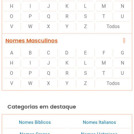
H
I
J
K
L
M
N
O
P
Q
R
S
T
U
V
W
X
Y
Z
Todos
Nomes Masculinos
A
B
C
D
E
F
G
H
I
J
K
L
M
N
O
P
Q
R
S
T
U
V
W
X
Y
Z
Todos
Categorias em destaque
Nomes Bíblicos
Nomes Italianos