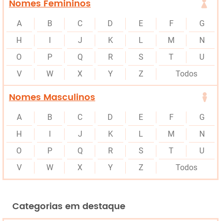
Nomes Femininos
A
B
C
D
E
F
G
H
I
J
K
L
M
N
O
P
Q
R
S
T
U
V
W
X
Y
Z
Todos
Nomes Masculinos
A
B
C
D
E
F
G
H
I
J
K
L
M
N
O
P
Q
R
S
T
U
V
W
X
Y
Z
Todos
Categorias em destaque