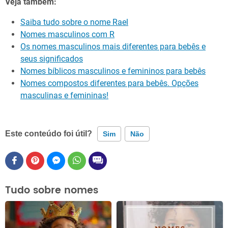
Veja também:
Saiba tudo sobre o nome Rael
Nomes masculinos com R
Os nomes masculinos mais diferentes para bebês e
seus significados
Nomes bíblicos masculinos e femininos para bebês
Nomes compostos diferentes para bebês. Opções
masculinas e femininas!
Este conteúdo foi útil?
Sim
Não
Este conteúdo contém informação incorreta
Este conteúdo não tem a informação que procuro
Tudo sobre nomes
Outro