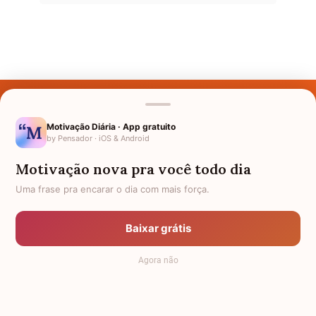
Últimos Nomes
Nomes pelo Mundo
Motivação Diária · App gratuito
by Pensador · iOS & Android
Nomes de Bebês
Motivação nova pra você todo dia
Sobre Nós
Uma frase pra encarar o dia com mais força.
Política de Privacidade
Baixar grátis
Anuncie
Agora não
Termos de Uso
Contato