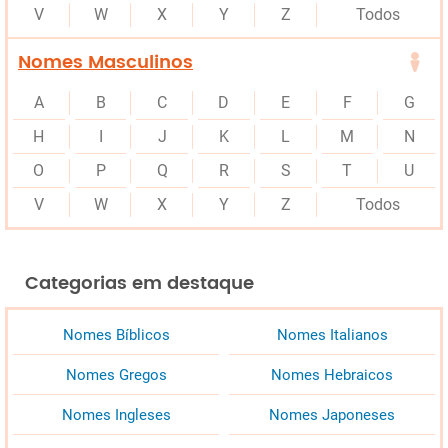
V
W
X
Y
Z
Todos
Nomes Masculinos
A
B
C
D
E
F
G
H
I
J
K
L
M
N
O
P
Q
R
S
T
U
V
W
X
Y
Z
Todos
Categorias em destaque
Nomes Bíblicos
Nomes Italianos
Nomes Gregos
Nomes Hebraicos
Nomes Ingleses
Nomes Japoneses