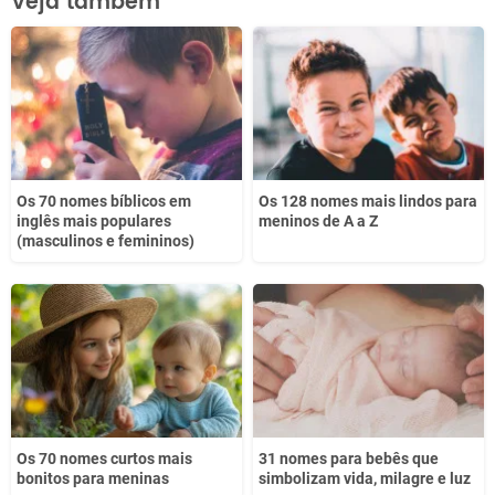
Veja também
Este conteúdo não tem a informação que procuro
Outro
Os 70 nomes bíblicos em
Os 128 nomes mais lindos para
inglês mais populares
meninos de A a Z
(masculinos e femininos)
Os 70 nomes curtos mais
31 nomes para bebês que
bonitos para meninas
simbolizam vida, milagre e luz