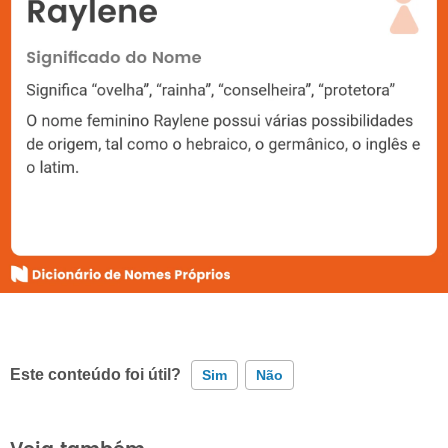
Este conteúdo foi útil?
Sim
Não
Este conteúdo contém informação incorreta