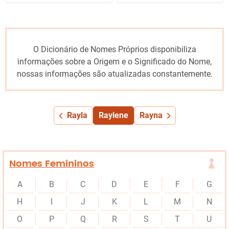
O Dicionário de Nomes Próprios disponibiliza
informações sobre a Origem e o Significado do Nome,
nossas informações são atualizadas constantemente.
Rayla
Raylene
Rayna
Nomes Femininos
A
B
C
D
E
F
G
H
I
J
K
L
M
N
O
P
Q
R
S
T
U