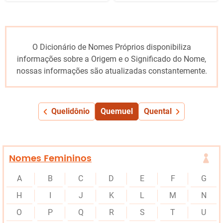
O Dicionário de Nomes Próprios disponibiliza
informações sobre a Origem e o Significado do Nome,
nossas informações são atualizadas constantemente.
Quelidônio
Quemuel
Quental
Nomes Femininos
A
B
C
D
E
F
G
H
I
J
K
L
M
N
O
P
Q
R
S
T
U