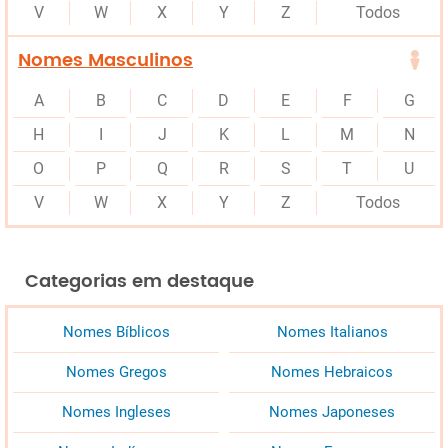
V
W
X
Y
Z
Todos
Nomes Masculinos
A
B
C
D
E
F
G
H
I
J
K
L
M
N
O
P
Q
R
S
T
U
V
W
X
Y
Z
Todos
Categorias em destaque
Nomes Bíblicos
Nomes Italianos
Nomes Gregos
Nomes Hebraicos
Nomes Ingleses
Nomes Japoneses