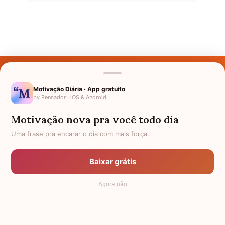
Últimos Nomes
Nomes pelo Mundo
Motivação Diária · App gratuito
by Pensador · iOS & Android
Nomes de Bebês
Motivação nova pra você todo dia
Sobre Nós
Uma frase pra encarar o dia com mais força.
Política de Privacidade
Baixar grátis
Anuncie
Agora não
Termos de Uso
Contato