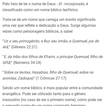
Pelo fato de ter o nome de Deus -
El
- incorporado, é
classificado como um nome bíblico teofórico.
Trata-se de um nome que carrega um bonito significado
uma vez que reflete a dedicação a Deus. Surge algumas
vezes como personagens bíblicos, a saber:
“
Uz
o seu primogênito, e Buz seu irmão, e Quemuel, pai de
Arã,
” (Gênesis 22:21)
“
E, da tribo dos filhos de Efraim, o príncipe Quemuel, filho de
Siftã;
” (Números 34:24)
“
Sobre os levitas, Hasabias, filho de Quemuel; sobre os
aronitas, Zadoque;
” (1 Crônicas 27:17)
Sendo um nome bíblico, é mais popular entre a comunidade
evangélica. Pode ser utilizado tanto para o gênero
masculino (no caso de ser o primeiro nome), como pode ser
o segundo nome de um nome composto feminino.