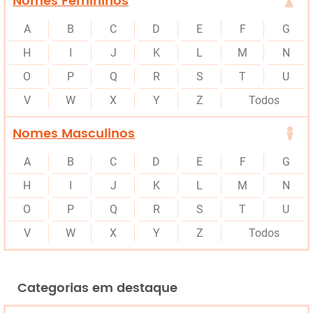
Nomes Femininos
A
B
C
D
E
F
G
H
I
J
K
L
M
N
O
P
Q
R
S
T
U
V
W
X
Y
Z
Todos
Nomes Masculinos
A
B
C
D
E
F
G
H
I
J
K
L
M
N
O
P
Q
R
S
T
U
V
W
X
Y
Z
Todos
Categorias em destaque