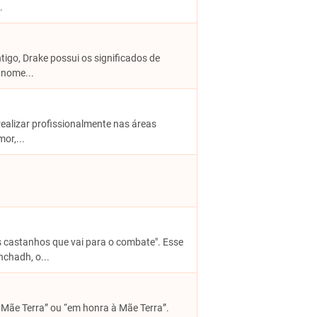
.
ntigo, Drake possui os significados de
 nome...
realizar profissionalmente nas áreas
or,...
os castanhos que vai para o combate". Esse
chadh, o...
 Mãe Terra” ou “em honra à Mãe Terra”.