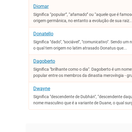
Diomar
Significa “popular”, “afamado” ou “aquele que é famo
origem germânica, no entanto a evolução de sua raiz..
Donatello
Significa "dado", "sociável", "comunicativo". Sendo um 
o qual tem origem no latim atrasado Donatus que...
Dagoberto
Significa "brilhante como o dia". Dagoberto é um nom
popular entre os membros da dinastia ​merovíngia - gr
Dwayne
Significa "descendente de Dubhán", “descendente daq
nome masculino que é a variante de Duane, o qual surg