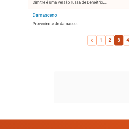
Dimitre é uma versão russa de Demétrio,...
Damasceno
Proveniente de damasco.
1
2
3
4