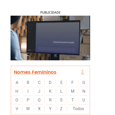
PUBLICIDADE
Nomes Femininos
A
B
C
D
E
F
G
H
I
J
K
L
M
N
O
P
Q
R
S
T
U
V
W
X
Y
Z
Todos