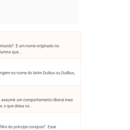
o mundo". É um nome originado no
dumno que...
 origem no nome do latim Duilius ou Duillius,
ta assumir um comportamento liberal mas
 o que deixa os...
“filho do príncipe corajoso”. Esse