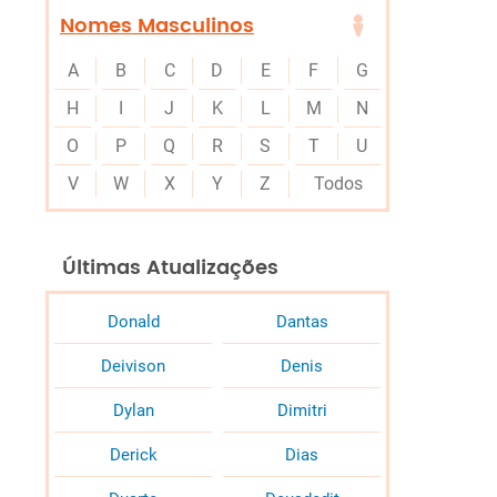
Nomes Masculinos
A
B
C
D
E
F
G
H
I
J
K
L
M
N
O
P
Q
R
S
T
U
V
W
X
Y
Z
Todos
Últimas Atualizações
Donald
Dantas
Deivison
Denis
Dylan
Dimitri
Derick
Dias