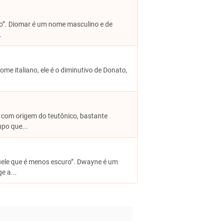
so”. Diomar é um nome masculino e de
.
nome italiano, ele é o diminutivo de Donato,
e com origem do teutônico, bastante
upo que...
uele que é menos escuro”. Dwayne é um
e a...