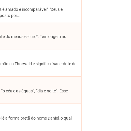
s é amado e incomparável", "Deus é
posto por...
ente do menos escuro”. Tem origem no
rmânico Thorwald e significa “sacerdote de
 “o céu e as águas”, “dia e noite”. Esse
el é a forma bretã do nome Daniel, o qual