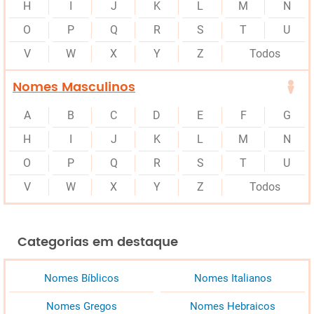
H
I
J
K
L
M
N
O
P
Q
R
S
T
U
V
W
X
Y
Z
Todos
Nomes Masculinos
A
B
C
D
E
F
G
H
I
J
K
L
M
N
O
P
Q
R
S
T
U
V
W
X
Y
Z
Todos
Categorias em destaque
Nomes Bíblicos
Nomes Italianos
Nomes Gregos
Nomes Hebraicos