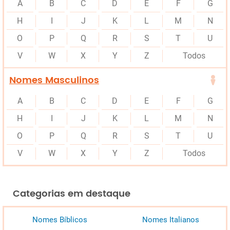
A
B
C
D
E
F
G
H
I
J
K
L
M
N
O
P
Q
R
S
T
U
V
W
X
Y
Z
Todos
Nomes Masculinos
A
B
C
D
E
F
G
H
I
J
K
L
M
N
O
P
Q
R
S
T
U
V
W
X
Y
Z
Todos
Categorias em destaque
Nomes Bíblicos
Nomes Italianos