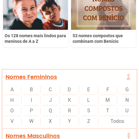
Os 128 nomes mais lindos para
53 nomes compostos que
meninos de A a Z
combinam com Benício
Nomes Femininos
A
B
C
D
E
F
G
H
I
J
K
L
M
N
O
P
Q
R
S
T
U
V
W
X
Y
Z
Todos
Nomes Masculinos