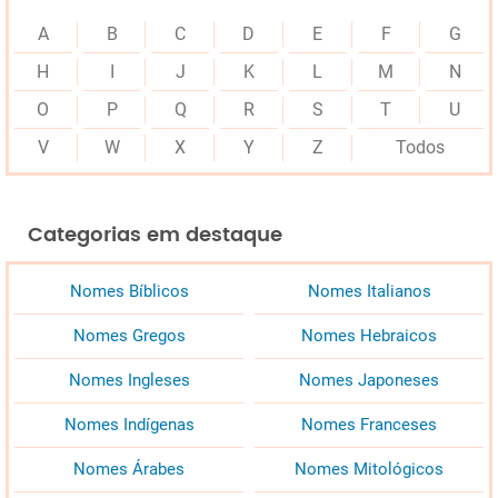
A
B
C
D
E
F
G
H
I
J
K
L
M
N
O
P
Q
R
S
T
U
V
W
X
Y
Z
Todos
Categorias em destaque
Nomes Bíblicos
Nomes Italianos
Nomes Gregos
Nomes Hebraicos
Nomes Ingleses
Nomes Japoneses
Nomes Indígenas
Nomes Franceses
Nomes Árabes
Nomes Mitológicos