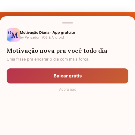
Últimos Nomes
Nomes pelo Mundo
Motivação Diária · App gratuito
by Pensador · iOS & Android
Nomes de Bebês
Motivação nova pra você todo dia
Sobre Nós
Uma frase pra encarar o dia com mais força.
Política de Privacidade
Baixar grátis
Anuncie
Agora não
Termos de Uso
Contato
RSS
Significado dos Nomes
-
Dicionário de Nomes Próprios