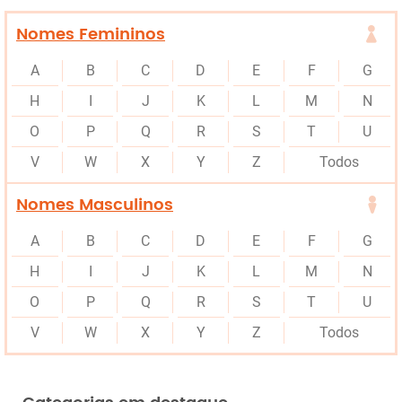
Nomes Femininos
A
B
C
D
E
F
G
H
I
J
K
L
M
N
O
P
Q
R
S
T
U
V
W
X
Y
Z
Todos
Nomes Masculinos
A
B
C
D
E
F
G
H
I
J
K
L
M
N
O
P
Q
R
S
T
U
V
W
X
Y
Z
Todos