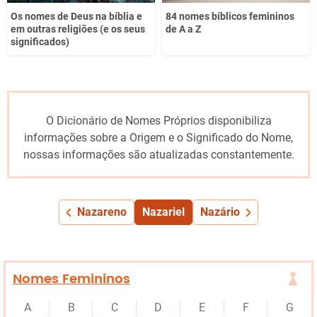
Os nomes de Deus na bíblia e
84 nomes bíblicos femininos
em outras religiões (e os seus
de A a Z
significados)
O Dicionário de Nomes Próprios disponibiliza
informações sobre a Origem e o Significado do Nome,
nossas informações são atualizadas constantemente.
Nazareno
Nazariel
Nazário
Nomes Femininos
A
B
C
D
E
F
G