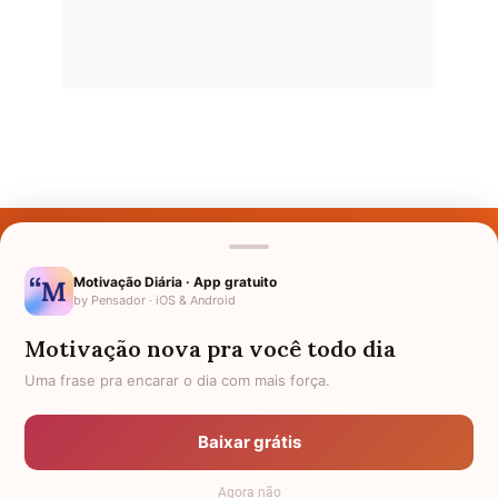
Últimos Nomes
Nomes pelo Mundo
Motivação Diária · App gratuito
by Pensador · iOS & Android
Nomes de Bebês
Motivação nova pra você todo dia
Sobre Nós
Uma frase pra encarar o dia com mais força.
Política de Privacidade
Baixar grátis
Anuncie
Agora não