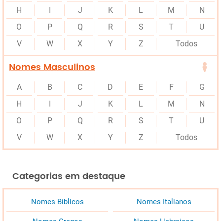
H
I
J
K
L
M
N
O
P
Q
R
S
T
U
V
W
X
Y
Z
Todos
Nomes Masculinos
A
B
C
D
E
F
G
H
I
J
K
L
M
N
O
P
Q
R
S
T
U
V
W
X
Y
Z
Todos
Categorias em destaque
Nomes Bíblicos
Nomes Italianos