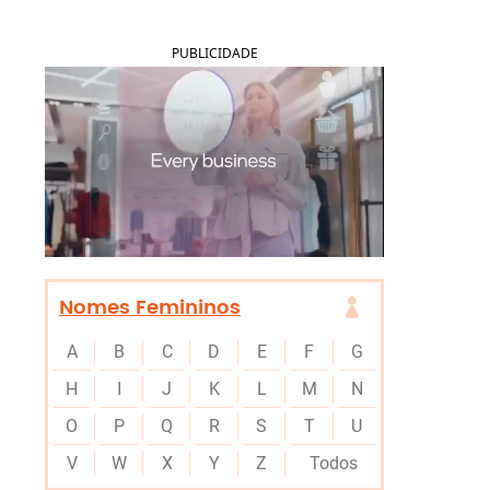
PUBLICIDADE
Nomes Femininos
A
B
C
D
E
F
G
H
I
J
K
L
M
N
O
P
Q
R
S
T
U
V
W
X
Y
Z
Todos