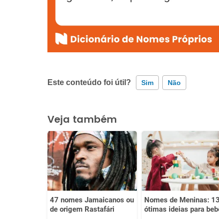
Este conteúdo foi útil?
Sim
Não
Este conteúdo contém informação incorreta
Veja também
Este conteúdo não tem a informação que procuro
Outro
47 nomes Jamaicanos ou
Nomes de Meninas: 1
de origem Rastafári
ótimas ideias para beb