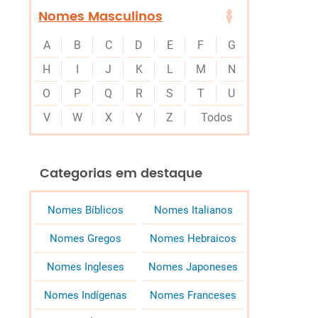
Nomes Masculinos
A
B
C
D
E
F
G
H
I
J
K
L
M
N
O
P
Q
R
S
T
U
V
W
X
Y
Z
Todos
Categorias em destaque
Nomes Bíblicos
Nomes Italianos
Nomes Gregos
Nomes Hebraicos
Nomes Ingleses
Nomes Japoneses
Nomes Indígenas
Nomes Franceses