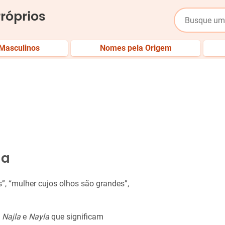
róprios
Masculinos
Nomes pela Origem
la
s”, “mulher cujos olhos são grandes”,
s
Najla
e
Nayla
que significam