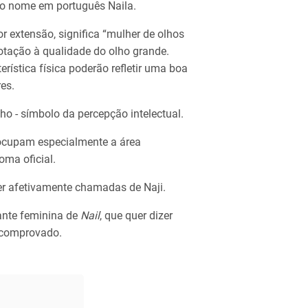
u o nome em português Naila.
 extensão, significa “mulher de olhos
otação à qualidade do olho grande.
rística física poderão refletir uma boa
es.
ho - símbolo da percepção intelectual.
ocupam especialmente a área
oma oficial.
r afetivamente chamadas de Naji.
ante feminina de
Nail
, que quer dizer
r comprovado.