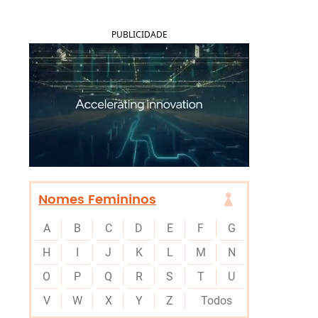
PUBLICIDADE
Nomes Femininos
A
B
C
D
E
F
G
H
I
J
K
L
M
N
O
P
Q
R
S
T
U
V
W
X
Y
Z
Todos