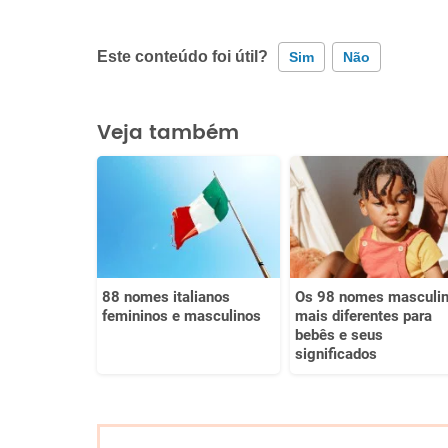
Este conteúdo foi útil?
Sim
Não
Este conteúdo contém informação incorreta
Veja também
Este conteúdo não tem a informação que procuro
Outro
88 nomes italianos
Os 98 nomes masculi
femininos e masculinos
mais diferentes para
bebês e seus
significados