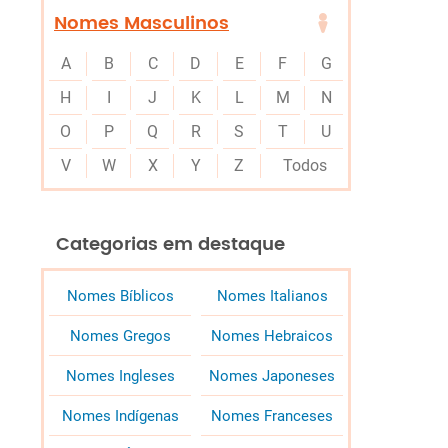
Nomes Masculinos
A
B
C
D
E
F
G
H
I
J
K
L
M
N
O
P
Q
R
S
T
U
V
W
X
Y
Z
Todos
Categorias em destaque
Nomes Bíblicos
Nomes Italianos
Nomes Gregos
Nomes Hebraicos
Nomes Ingleses
Nomes Japoneses
Nomes Indígenas
Nomes Franceses