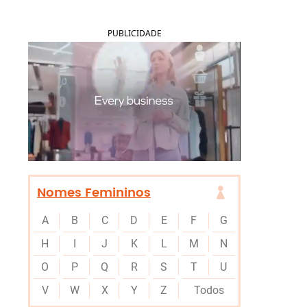
PUBLICIDADE
Nomes Femininos
A
B
C
D
E
F
G
H
I
J
K
L
M
N
O
P
Q
R
S
T
U
V
W
X
Y
Z
Todos