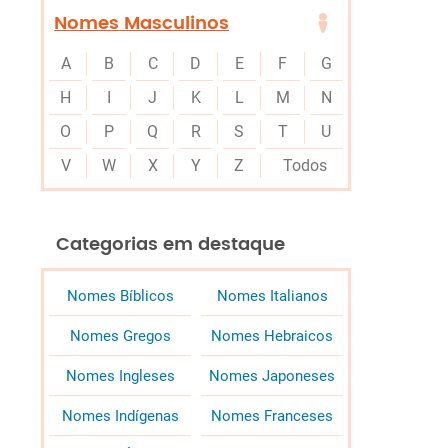
Nomes Masculinos
A
B
C
D
E
F
G
H
I
J
K
L
M
N
O
P
Q
R
S
T
U
V
W
X
Y
Z
Todos
Categorias em destaque
Nomes Bíblicos
Nomes Italianos
Nomes Gregos
Nomes Hebraicos
Nomes Ingleses
Nomes Japoneses
Nomes Indígenas
Nomes Franceses