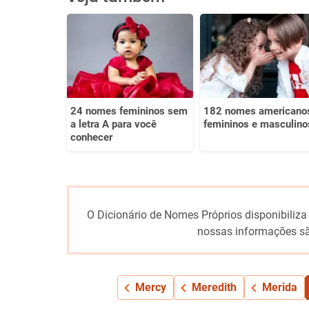
Este conteúdo não tem a informação que procuro
Outro
24 nomes femininos sem
182 nomes americano
a letra A para você
femininos e masculino
conhecer
O Dicionário de Nomes Próprios disponibiliza
nossas informações sã
Mercy
Meredith
Merida