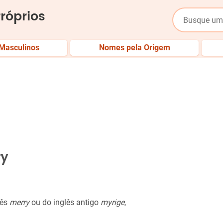
róprios
Masculinos
Nomes pela Origem
ry
lês
merry
ou do inglês antigo
myrige
,