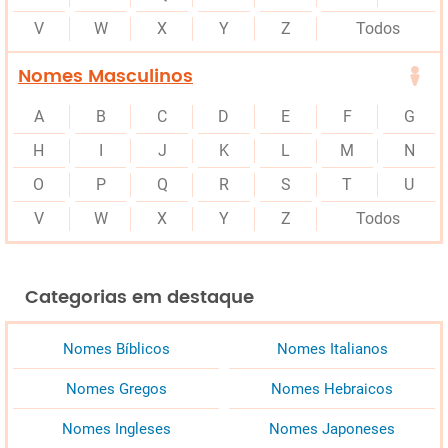
V
W
X
Y
Z
Todos
Nomes Masculinos
A
B
C
D
E
F
G
H
I
J
K
L
M
N
O
P
Q
R
S
T
U
V
W
X
Y
Z
Todos
Categorias em destaque
Nomes Bíblicos
Nomes Italianos
Nomes Gregos
Nomes Hebraicos
Nomes Ingleses
Nomes Japoneses