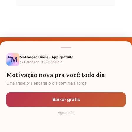
Últimos Nomes
Nomes pelo Mundo
Motivação Diária · App gratuito
by Pensador · iOS & Android
Nomes de Bebês
Motivação nova pra você todo dia
Sobre Nós
Uma frase pra encarar o dia com mais força.
Política de Privacidade
Baixar grátis
Anuncie
Agora não
Termos de Uso
Contato