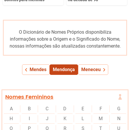
O Dicionário de Nomes Próprios disponibiliza
informações sobre a Origem e o Significado do Nome,
nossas informações são atualizadas constantemente.
Mendes
Mendonça
Meneceu
Nomes Femininos
A
B
C
D
E
F
G
H
I
J
K
L
M
N
O
P
Q
R
S
T
U