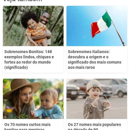
Este conteúdo não tem a informação que procuro
Outro
Sobrenomes Bonitos: 148
Sobrenomes italianos:
exemplos lindos, chiques e
descubra a origem e o
fortes ao redor do mundo
significado dos mais comuns
(significado)
aos mais raros
Os 70 nomes curtos mais
Os 27 nomes mais populares
bonitos para meninas
na década de 90