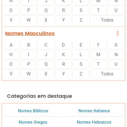
H
I
J
K
L
M
N
O
P
Q
R
S
T
U
V
W
X
Y
Z
Todos
Nomes Masculinos
A
B
C
D
E
F
G
H
I
J
K
L
M
N
O
P
Q
R
S
T
U
V
W
X
Y
Z
Todos
Categorias em destaque
Nomes Bíblicos
Nomes Italianos
Nomes Gregos
Nomes Hebraicos