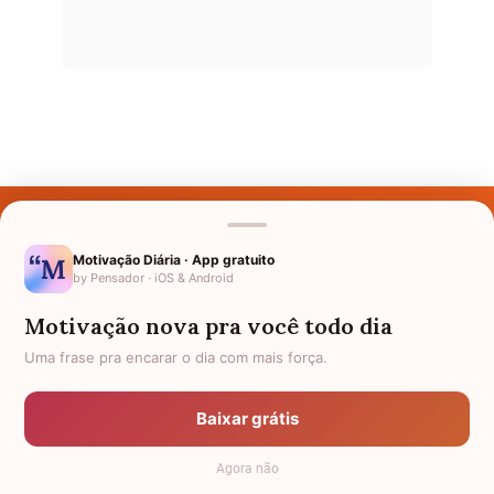
Últimos Nomes
Nomes pelo Mundo
Motivação Diária · App gratuito
by Pensador · iOS & Android
Nomes de Bebês
Motivação nova pra você todo dia
Sobre Nós
Uma frase pra encarar o dia com mais força.
Política de Privacidade
Baixar grátis
Anuncie
Agora não
Termos de Uso