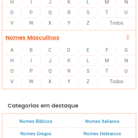
H
I
J
K
L
M
N
O
P
Q
R
S
T
U
V
W
X
Y
Z
Todos
Nomes Masculinos
A
B
C
D
E
F
G
H
I
J
K
L
M
N
O
P
Q
R
S
T
U
V
W
X
Y
Z
Todos
Categorias em destaque
Nomes Bíblicos
Nomes Italianos
Nomes Gregos
Nomes Hebraicos