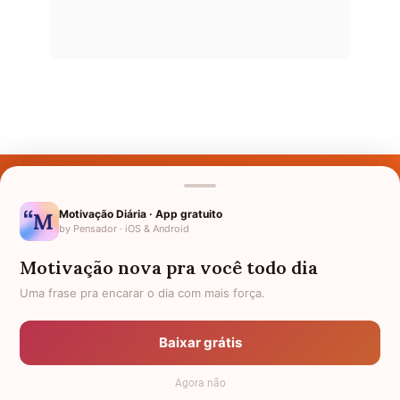
Últimos Nomes
Nomes pelo Mundo
Motivação Diária · App gratuito
by Pensador · iOS & Android
Nomes de Bebês
Motivação nova pra você todo dia
Sobre Nós
Uma frase pra encarar o dia com mais força.
Política de Privacidade
Baixar grátis
Anuncie
Agora não
Termos de Uso