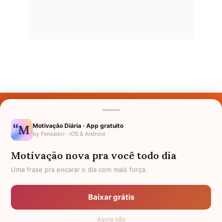
Últimos Nomes
Nomes pelo Mundo
Motivação Diária · App gratuito
by Pensador · iOS & Android
Nomes de Bebês
Motivação nova pra você todo dia
Sobre Nós
Uma frase pra encarar o dia com mais força.
Política de Privacidade
Baixar grátis
Anuncie
Agora não