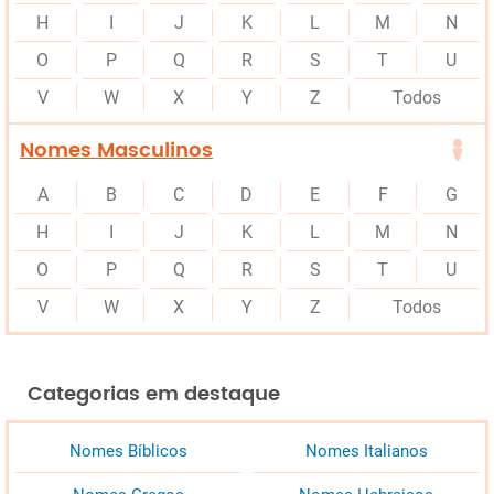
H
I
J
K
L
M
N
O
P
Q
R
S
T
U
V
W
X
Y
Z
Todos
Nomes Masculinos
A
B
C
D
E
F
G
H
I
J
K
L
M
N
O
P
Q
R
S
T
U
V
W
X
Y
Z
Todos
Categorias em destaque
Nomes Bíblicos
Nomes Italianos