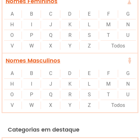
Nomes Femininos
A
B
C
D
E
F
G
H
I
J
K
L
M
N
O
P
Q
R
S
T
U
V
W
X
Y
Z
Todos
Nomes Masculinos
A
B
C
D
E
F
G
H
I
J
K
L
M
N
O
P
Q
R
S
T
U
V
W
X
Y
Z
Todos
Categorias em destaque