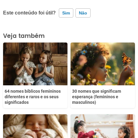
Este conteúdo foi útil?
Sim
Não
Este conteúdo contém informação incorreta
Veja também
Este conteúdo não tem a informação que procuro
Outro
64 nomes bíblicos femininos
30 nomes que significam
diferentes e raros e os seus
esperança (femininos e
significados
masculinos)