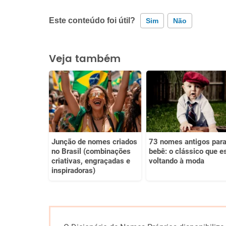
Este conteúdo foi útil?
Sim
Não
Este conteúdo contém informação incorreta
Veja também
Este conteúdo não tem a informação que procuro
Outro
Junção de nomes criados
73 nomes antigos par
no Brasil (combinações
bebê: o clássico que e
criativas, engraçadas e
voltando à moda
inspiradoras)