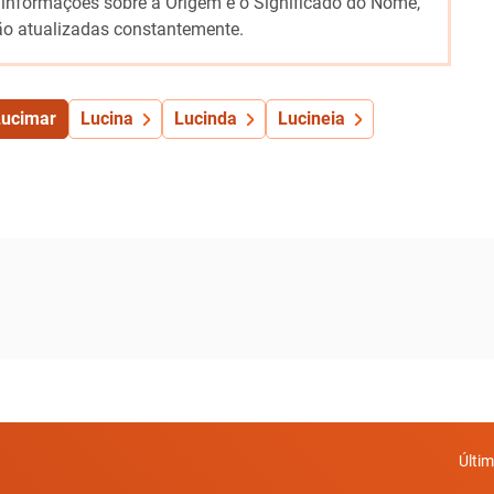
 informações sobre a Origem e o Significado do Nome,
o atualizadas constantemente.
Lucimar
Lucina
Lucinda
Lucineia
Últi