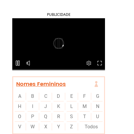
PUBLICIDADE
Nomes Femininos
A
B
C
D
E
F
G
H
I
J
K
L
M
N
O
P
Q
R
S
T
U
V
W
X
Y
Z
Todos