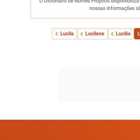
O Dicionário de Nomes Próprios disponibiliza
nossas informações sã
Lucila
Lucilene
Lucília