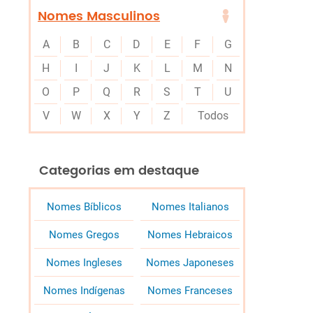
Nomes Masculinos
A
B
C
D
E
F
G
H
I
J
K
L
M
N
O
P
Q
R
S
T
U
V
W
X
Y
Z
Todos
Categorias em destaque
Nomes Bíblicos
Nomes Italianos
Nomes Gregos
Nomes Hebraicos
Nomes Ingleses
Nomes Japoneses
Nomes Indígenas
Nomes Franceses