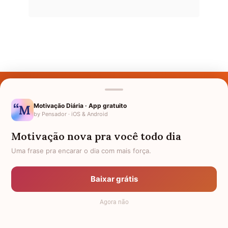
Últimos Nomes
Nomes pelo Mundo
Motivação Diária · App gratuito
by Pensador · iOS & Android
Nomes de Bebês
Motivação nova pra você todo dia
Sobre Nós
Uma frase pra encarar o dia com mais força.
Política de Privacidade
Baixar grátis
Anuncie
Agora não
Termos de Uso
Contato