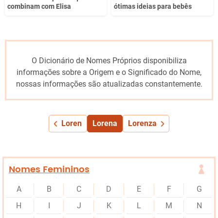
combinam com Elisa
ótimas ideias para bebês
O Dicionário de Nomes Próprios disponibiliza
informações sobre a Origem e o Significado do Nome,
nossas informações são atualizadas constantemente.
Loren
Lorena
Lorenza
Nomes Femininos
A
B
C
D
E
F
G
H
I
J
K
L
M
N