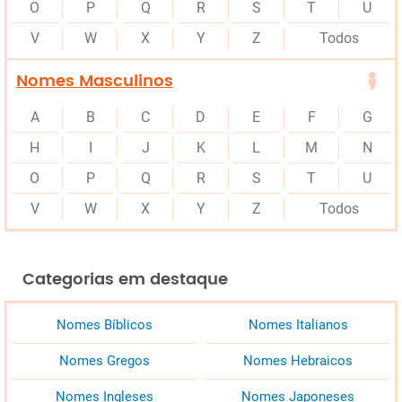
O
P
Q
R
S
T
U
V
W
X
Y
Z
Todos
Nomes Masculinos
A
B
C
D
E
F
G
H
I
J
K
L
M
N
O
P
Q
R
S
T
U
V
W
X
Y
Z
Todos
Categorias em destaque
Nomes Bíblicos
Nomes Italianos
Nomes Gregos
Nomes Hebraicos
Nomes Ingleses
Nomes Japoneses