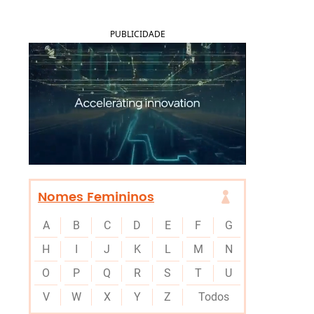
PUBLICIDADE
Nomes Femininos
A
B
C
D
E
F
G
H
I
J
K
L
M
N
O
P
Q
R
S
T
U
V
W
X
Y
Z
Todos