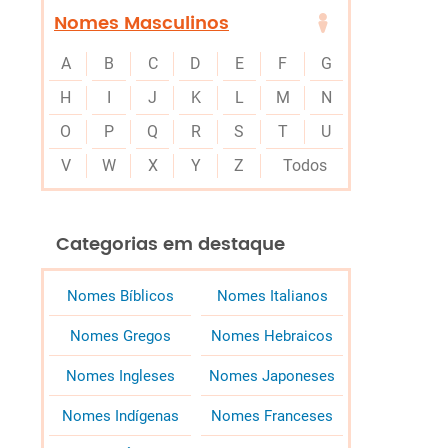
Nomes Masculinos
A
B
C
D
E
F
G
H
I
J
K
L
M
N
O
P
Q
R
S
T
U
V
W
X
Y
Z
Todos
Categorias em destaque
Nomes Bíblicos
Nomes Italianos
Nomes Gregos
Nomes Hebraicos
Nomes Ingleses
Nomes Japoneses
Nomes Indígenas
Nomes Franceses