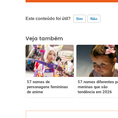
Este conteúdo foi útil?
Sim
Não
Este conteúdo contém informação incorreta
Veja também
Este conteúdo não tem a informação que procuro
Outro
57 nomes de
57 nomes diferentes p
personagens femininas
meninas que são
de anime
tendência em 2026