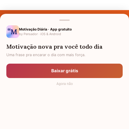
Últimos Nomes
Nomes pelo Mundo
Motivação Diária · App gratuito
by Pensador · iOS & Android
Nomes de Bebês
Motivação nova pra você todo dia
Sobre Nós
Uma frase pra encarar o dia com mais força.
Política de Privacidade
Baixar grátis
Anuncie
Agora não
Termos de Uso
Contato
RSS
Significado dos Nomes
-
Dicionário de Nomes Próprios