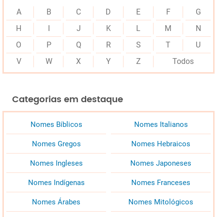
A
B
C
D
E
F
G
H
I
J
K
L
M
N
O
P
Q
R
S
T
U
V
W
X
Y
Z
Todos
Categorias em destaque
Nomes Bíblicos
Nomes Italianos
Nomes Gregos
Nomes Hebraicos
Nomes Ingleses
Nomes Japoneses
Nomes Indígenas
Nomes Franceses
Nomes Árabes
Nomes Mitológicos