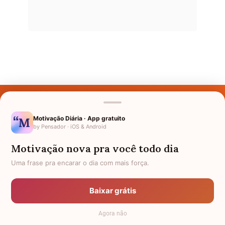
Últimos Nomes
Nomes pelo Mundo
Motivação Diária · App gratuito
by Pensador · iOS & Android
Nomes de Bebês
Motivação nova pra você todo dia
Sobre Nós
Uma frase pra encarar o dia com mais força.
Política de Privacidade
Baixar grátis
Anuncie
Agora não
Termos de Uso