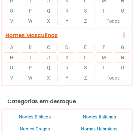
H
I
J
K
L
M
N
O
P
Q
R
S
T
U
V
W
X
Y
Z
Todos
Nomes Masculinos
A
B
C
D
E
F
G
H
I
J
K
L
M
N
O
P
Q
R
S
T
U
V
W
X
Y
Z
Todos
Categorias em destaque
Nomes Bíblicos
Nomes Italianos
Nomes Gregos
Nomes Hebraicos