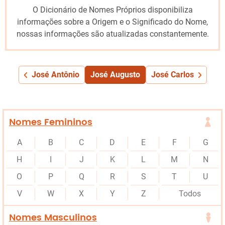
O Dicionário de Nomes Próprios disponibiliza
informações sobre a Origem e o Significado do Nome,
nossas informações são atualizadas constantemente.
José Antônio
José Augusto
José Carlos
Nomes Femininos
A
B
C
D
E
F
G
H
I
J
K
L
M
N
O
P
Q
R
S
T
U
V
W
X
Y
Z
Todos
Nomes Masculinos