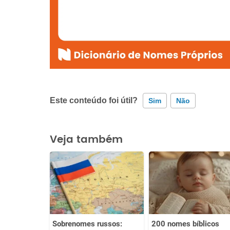
Este conteúdo foi útil?
Sim
Não
Este conteúdo contém informação incorreta
Veja também
Este conteúdo não tem a informação que procuro
Outro
Sobrenomes russos:
200 nomes bíblicos