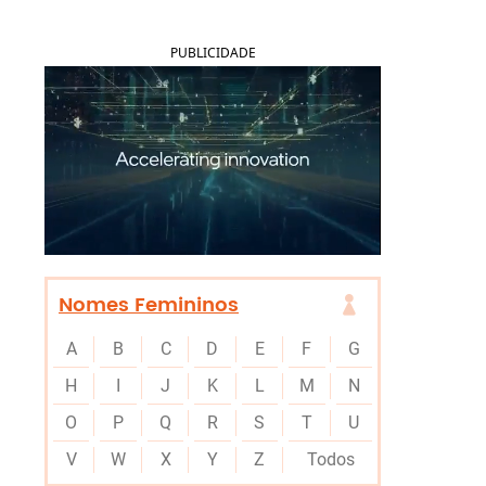
PUBLICIDADE
Nomes Femininos
A
B
C
D
E
F
G
H
I
J
K
L
M
N
O
P
Q
R
S
T
U
V
W
X
Y
Z
Todos