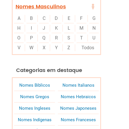
Nomes Masculinos
A
B
C
D
E
F
G
H
I
J
K
L
M
N
O
P
Q
R
S
T
U
V
W
X
Y
Z
Todos
Categorias em destaque
Nomes Bíblicos
Nomes Italianos
Nomes Gregos
Nomes Hebraicos
Nomes Ingleses
Nomes Japoneses
Nomes Indígenas
Nomes Franceses