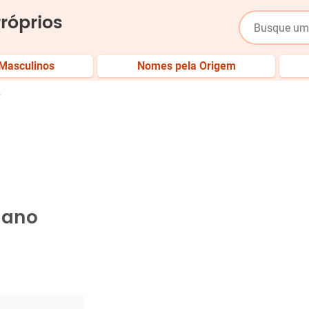
róprios
Masculinos
Nomes pela Origem
o
dano