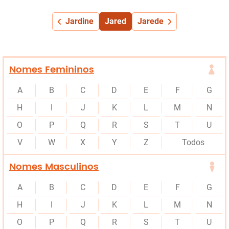
Jardine
Jared
Jarede
Nomes Femininos
A
B
C
D
E
F
G
H
I
J
K
L
M
N
O
P
Q
R
S
T
U
V
W
X
Y
Z
Todos
Nomes Masculinos
A
B
C
D
E
F
G
H
I
J
K
L
M
N
O
P
Q
R
S
T
U