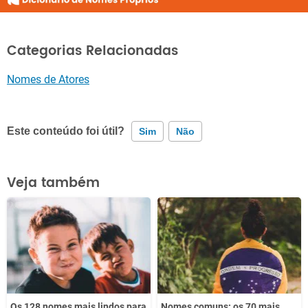
Categorias Relacionadas
Nomes de Atores
Este conteúdo foi útil?
Sim
Não
Este conteúdo contém informação incorreta
Veja também
Este conteúdo não tem a informação que procuro
Outro
Os 128 nomes mais lindos para
Nomes comuns: os 70 mais