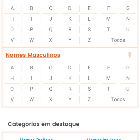
A
B
C
D
E
F
G
H
I
J
K
L
M
N
O
P
Q
R
S
T
U
V
W
X
Y
Z
Todos
Nomes Masculinos
A
B
C
D
E
F
G
H
I
J
K
L
M
N
O
P
Q
R
S
T
U
V
W
X
Y
Z
Todos
Categorias em destaque