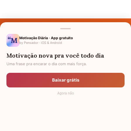
Últimos Nomes
Nomes pelo Mundo
Motivação Diária · App gratuito
by Pensador · iOS & Android
Nomes de Bebês
Motivação nova pra você todo dia
Sobre Nós
Uma frase pra encarar o dia com mais força.
Política de Privacidade
Baixar grátis
Anuncie
Agora não
Termos de Uso
Contato
RSS