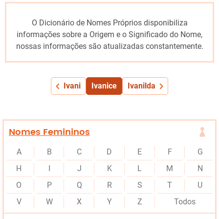
O Dicionário de Nomes Próprios disponibiliza
informações sobre a Origem e o Significado do Nome,
nossas informações são atualizadas constantemente.
Ivani
Ivanice
Ivanilda
Nomes Femininos
A
B
C
D
E
F
G
H
I
J
K
L
M
N
O
P
Q
R
S
T
U
V
W
X
Y
Z
Todos