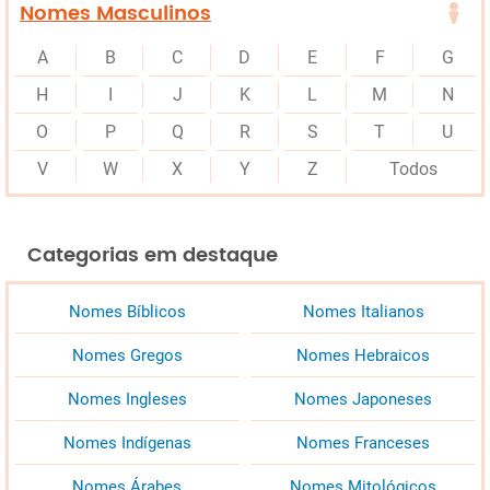
Nomes Masculinos
A
B
C
D
E
F
G
H
I
J
K
L
M
N
O
P
Q
R
S
T
U
V
W
X
Y
Z
Todos
Categorias em destaque
Nomes Bíblicos
Nomes Italianos
Nomes Gregos
Nomes Hebraicos
Nomes Ingleses
Nomes Japoneses
Nomes Indígenas
Nomes Franceses
Nomes Árabes
Nomes Mitológicos