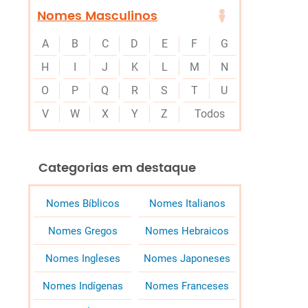
Nomes Masculinos
A
B
C
D
E
F
G
H
I
J
K
L
M
N
O
P
Q
R
S
T
U
V
W
X
Y
Z
Todos
Categorias em destaque
Nomes Bíblicos
Nomes Italianos
Nomes Gregos
Nomes Hebraicos
Nomes Ingleses
Nomes Japoneses
Nomes Indígenas
Nomes Franceses