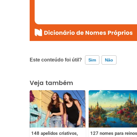
Este conteúdo foi útil?
Sim
Não
Este conteúdo contém informação incorreta
Veja também
Este conteúdo não tem a informação que procuro
Outro
148 apelidos criativos,
127 nomes para reino