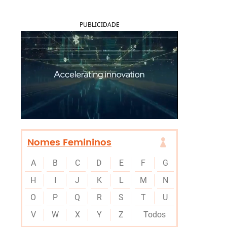
PUBLICIDADE
Nomes Femininos
A
B
C
D
E
F
G
H
I
J
K
L
M
N
O
P
Q
R
S
T
U
V
W
X
Y
Z
Todos