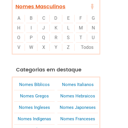
Nomes Masculinos
A
B
C
D
E
F
G
H
I
J
K
L
M
N
O
P
Q
R
S
T
U
V
W
X
Y
Z
Todos
Categorias em destaque
Nomes Bíblicos
Nomes Italianos
Nomes Gregos
Nomes Hebraicos
Nomes Ingleses
Nomes Japoneses
Nomes Indígenas
Nomes Franceses