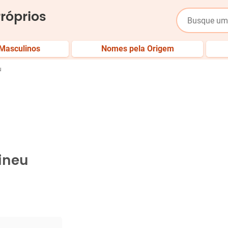
róprios
Masculinos
Nomes pela Origem
u
ineu