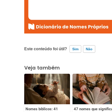
Este conteúdo foi útil?
Sim
Não
Este conteúdo contém informação incorreta
Veja também
Este conteúdo não tem a informação que procuro
Outro
Nomes bíblicos: 41
47 nomes que signifi