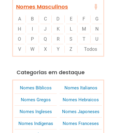
Nomes Masculinos
A
B
C
D
E
F
G
H
I
J
K
L
M
N
O
P
Q
R
S
T
U
V
W
X
Y
Z
Todos
Categorias em destaque
Nomes Bíblicos
Nomes Italianos
Nomes Gregos
Nomes Hebraicos
Nomes Ingleses
Nomes Japoneses
Nomes Indígenas
Nomes Franceses