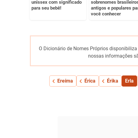
unissex com significado
sobrenomes brasileiro
para seu bebê!
antigos e populares pa
você conhecer
O Dicionário de Nomes Próprios disponibiliza
nossas informações sã
Ereíma
Érica
Érika
Erla