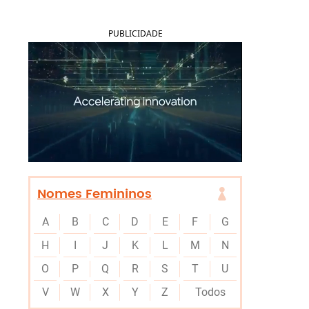
PUBLICIDADE
Nomes Femininos
A
B
C
D
E
F
G
H
I
J
K
L
M
N
O
P
Q
R
S
T
U
V
W
X
Y
Z
Todos