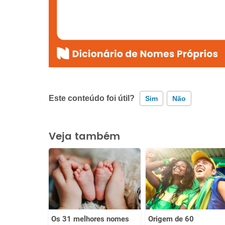
Este conteúdo foi útil?
Sim
Não
Este conteúdo contém informação incorreta
Veja também
Este conteúdo não tem a informação que procuro
Outro
Os 31 melhores nomes
Origem de 60