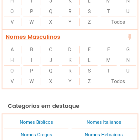
H
I
J
K
L
M
N
O
P
Q
R
S
T
U
V
W
X
Y
Z
Todos
Nomes Masculinos
A
B
C
D
E
F
G
H
I
J
K
L
M
N
O
P
Q
R
S
T
U
V
W
X
Y
Z
Todos
Categorias em destaque
Nomes Bíblicos
Nomes Italianos
Nomes Gregos
Nomes Hebraicos