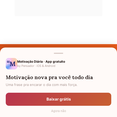
Últimos Nomes
Nomes pelo Mundo
Motivação Diária · App gratuito
by Pensador · iOS & Android
Nomes de Bebês
Motivação nova pra você todo dia
Sobre Nós
Uma frase pra encarar o dia com mais força.
Política de Privacidade
Baixar grátis
Anuncie
Agora não
Termos de Uso