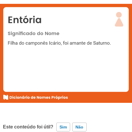
Este conteúdo foi útil?
Sim
Não