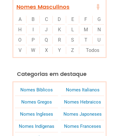
Nomes Masculinos
A
B
C
D
E
F
G
H
I
J
K
L
M
N
O
P
Q
R
S
T
U
V
W
X
Y
Z
Todos
Categorias em destaque
Nomes Bíblicos
Nomes Italianos
Nomes Gregos
Nomes Hebraicos
Nomes Ingleses
Nomes Japoneses
Nomes Indígenas
Nomes Franceses