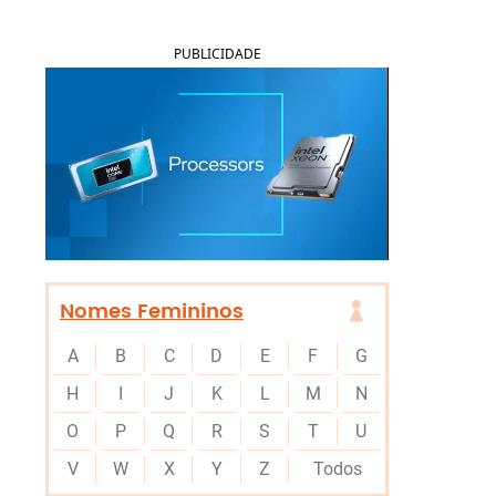
PUBLICIDADE
Nomes Femininos
A
B
C
D
E
F
G
H
I
J
K
L
M
N
O
P
Q
R
S
T
U
V
W
X
Y
Z
Todos