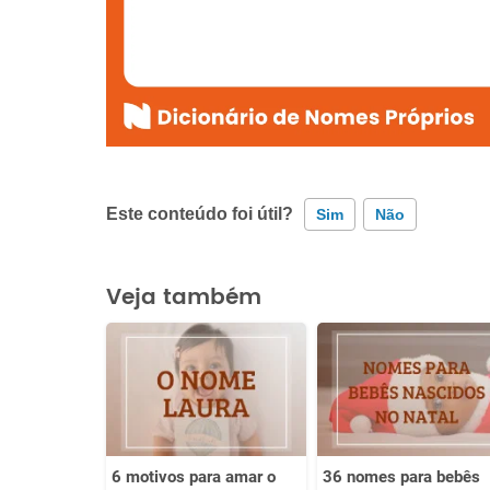
Este conteúdo foi útil?
Sim
Não
Este conteúdo contém informação incorreta
Veja também
Este conteúdo não tem a informação que procuro
Outro
6 motivos para amar o
36 nomes para bebês