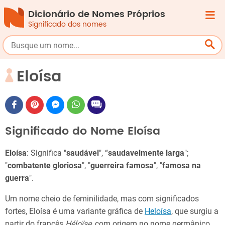
Dicionário de Nomes Próprios
Significado dos nomes
Eloísa
Significado do Nome Eloísa
Eloísa
: Significa "
saudável
", “
saudavelmente larga
";
"
combatente gloriosa
", "
guerreira famosa
", "
famosa na
guerra
".
Um nome cheio de feminilidade, mas com significados
fortes, Eloísa é uma variante gráfica de
Heloísa
, que surgiu a
partir do francês
Héloïse
, com origem no nome germânico