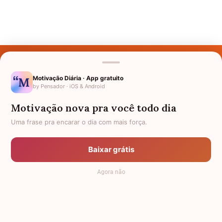
Últimos Nomes
Nomes pelo Mundo
Motivação Diária · App gratuito
by Pensador · iOS & Android
Nomes de Bebês
Motivação nova pra você todo dia
Sobre Nós
Uma frase pra encarar o dia com mais força.
Política de Privacidade
Baixar grátis
Anuncie
Agora não
Termos de Uso
Contato
RSS