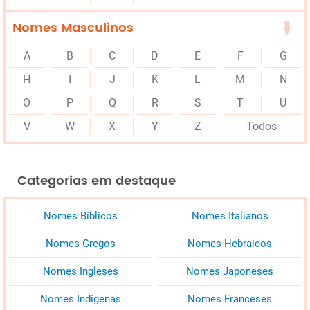
Nomes Masculinos
A
B
C
D
E
F
G
H
I
J
K
L
M
N
O
P
Q
R
S
T
U
V
W
X
Y
Z
Todos
Categorias em destaque
Nomes Bíblicos
Nomes Italianos
Nomes Gregos
Nomes Hebraicos
Nomes Ingleses
Nomes Japoneses
Nomes Indígenas
Nomes Franceses