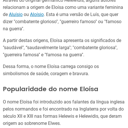
Através do original germânico Helewidis, alguns autores
relacionam a origem de Eloísa como uma variante feminina
de
Aluísio
ou
Aloísio
. Esta é uma versão de Luís, que quer
dizer "combatente glorioso", "guerreiro famoso" ou "famoso
na guerra".
A partir destas origens, Eloísa apresenta os significados de
"saudável", “saudavelmente larga"; "combatente gloriosa",
"guerreira famosa" e "famosa na guerra".
Dessa forma, o nome Eloísa carrega consigo os
simbolismos de saúde, coragem e bravura.
Popularidade do nome Eloísa
O nome Eloísa foi introduzido aos falantes da língua inglesa
pelos normandos e foi encontrado na Inglaterra por volta do
século XII e XIII nas formas Helewis e Helewidis, que deram
origem ao sobrenome Elwes.