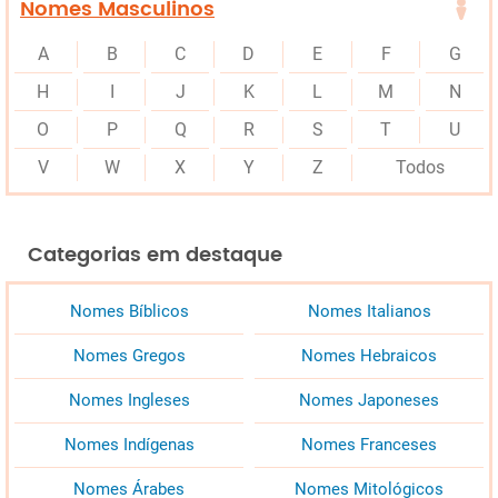
Nomes Masculinos
A
B
C
D
E
F
G
H
I
J
K
L
M
N
O
P
Q
R
S
T
U
V
W
X
Y
Z
Todos
Categorias em destaque
Nomes Bíblicos
Nomes Italianos
Nomes Gregos
Nomes Hebraicos
Nomes Ingleses
Nomes Japoneses
Nomes Indígenas
Nomes Franceses
Nomes Árabes
Nomes Mitológicos