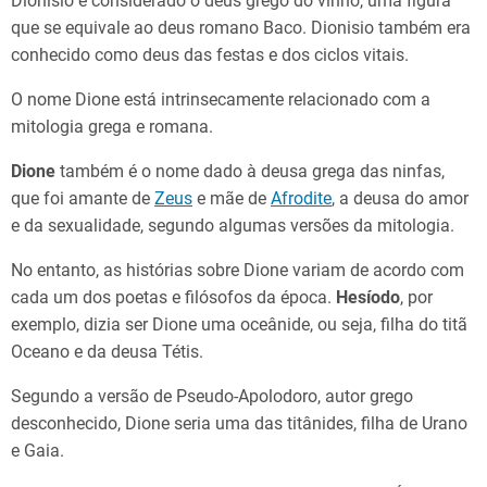
Dionisio é considerado o deus grego do vinho, uma figura
que se equivale ao deus romano Baco. Dionisio também era
conhecido como deus das festas e dos ciclos vitais.
O nome Dione está intrinsecamente relacionado com a
mitologia grega e romana.
Dione
também é o nome dado à deusa grega das ninfas,
que foi amante de
Zeus
e mãe de
Afrodite
, a deusa do amor
e da sexualidade, segundo algumas versões da mitologia.
No entanto, as histórias sobre Dione variam de acordo com
cada um dos poetas e filósofos da época.
Hesíodo
, por
exemplo, dizia ser Dione uma oceânide, ou seja, filha do titã
Oceano e da deusa Tétis.
Segundo a versão de Pseudo-Apolodoro, autor grego
desconhecido, Dione seria uma das titânides, filha de Urano
e Gaia.