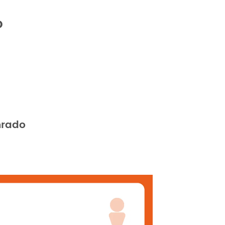
o
nrado