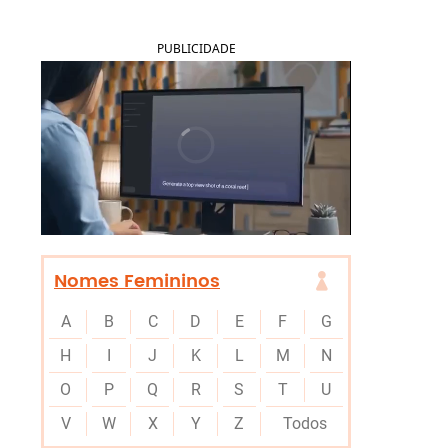
PUBLICIDADE
Nomes Femininos
A
B
C
D
E
F
G
H
I
J
K
L
M
N
O
P
Q
R
S
T
U
V
W
X
Y
Z
Todos