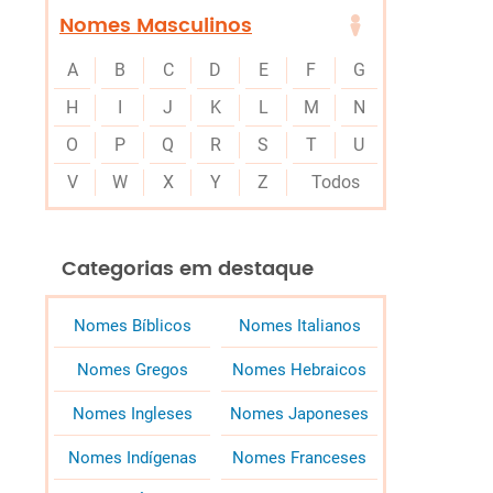
Nomes Masculinos
A
B
C
D
E
F
G
H
I
J
K
L
M
N
O
P
Q
R
S
T
U
V
W
X
Y
Z
Todos
Categorias em destaque
Nomes Bíblicos
Nomes Italianos
Nomes Gregos
Nomes Hebraicos
Nomes Ingleses
Nomes Japoneses
Nomes Indígenas
Nomes Franceses