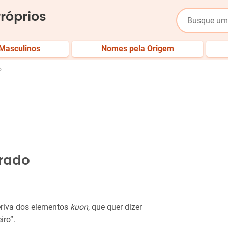
róprios
Masculinos
Nomes pela Origem
o
rado
eriva dos elementos
kuon
, que quer dizer
iro”.