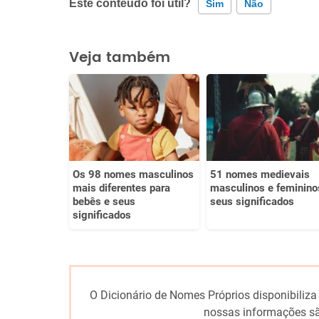
Este conteúdo foi útil?
Sim
Não
Este conteúdo contém informação incorreta
Veja também
Este conteúdo não tem a informação que procuro
Outro
Os 98 nomes masculinos
51 nomes medievais
mais diferentes para
masculinos e feminino
bebês e seus
seus significados
significados
O Dicionário de Nomes Próprios disponibiliza
nossas informações sã