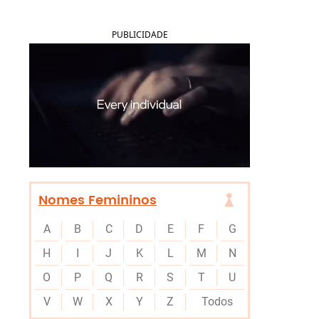
PUBLICIDADE
Nomes Femininos
A
B
C
D
E
F
G
H
I
J
K
L
M
N
O
P
Q
R
S
T
U
V
W
X
Y
Z
Todos