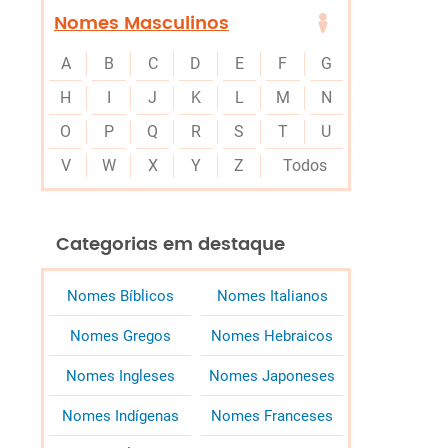
Nomes Masculinos
A
B
C
D
E
F
G
H
I
J
K
L
M
N
O
P
Q
R
S
T
U
V
W
X
Y
Z
Todos
Categorias em destaque
Nomes Bíblicos
Nomes Italianos
Nomes Gregos
Nomes Hebraicos
Nomes Ingleses
Nomes Japoneses
Nomes Indígenas
Nomes Franceses