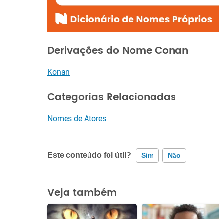
Derivações do Nome Conan
Konan
Categorias Relacionadas
Nomes de Atores
Este conteúdo foi útil?
Sim
Não
Este conteúdo contém informação incorreta
Veja também
Este conteúdo não tem a informação que procuro