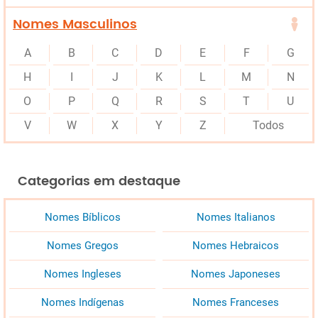
Nomes Masculinos
A
B
C
D
E
F
G
H
I
J
K
L
M
N
O
P
Q
R
S
T
U
V
W
X
Y
Z
Todos
Categorias em destaque
Nomes Bíblicos
Nomes Italianos
Nomes Gregos
Nomes Hebraicos
Nomes Ingleses
Nomes Japoneses
Nomes Indígenas
Nomes Franceses