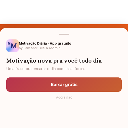
Últimos Nomes
Nomes pelo Mundo
Motivação Diária · App gratuito
by Pensador · iOS & Android
Nomes de Bebês
Motivação nova pra você todo dia
Sobre Nós
Uma frase pra encarar o dia com mais força.
Política de Privacidade
Baixar grátis
Anuncie
Agora não
Termos de Uso
Contato
RSS