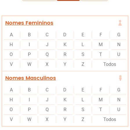
Nomes Femininos
A
B
C
D
E
F
G
H
I
J
K
L
M
N
O
P
Q
R
S
T
U
V
W
X
Y
Z
Todos
Nomes Masculinos
A
B
C
D
E
F
G
H
I
J
K
L
M
N
O
P
Q
R
S
T
U
V
W
X
Y
Z
Todos