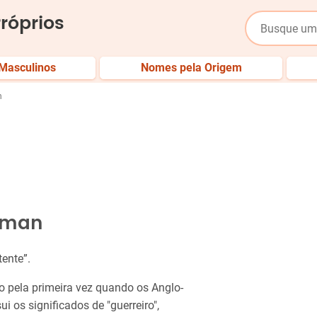
róprios
Masculinos
Nomes pela Origem
n
dman
tente”.
 pela primeira vez quando os Anglo-
i os significados de "guerreiro",