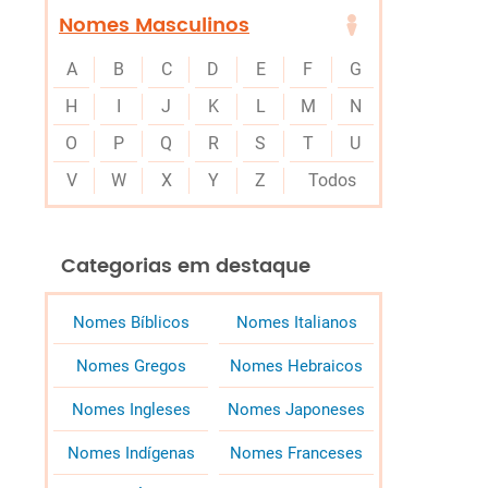
Nomes Masculinos
A
B
C
D
E
F
G
H
I
J
K
L
M
N
O
P
Q
R
S
T
U
V
W
X
Y
Z
Todos
Categorias em destaque
Nomes Bíblicos
Nomes Italianos
Nomes Gregos
Nomes Hebraicos
Nomes Ingleses
Nomes Japoneses
Nomes Indígenas
Nomes Franceses