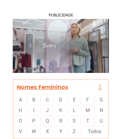
PUBLICIDADE
Nomes Femininos
A
B
C
D
E
F
G
H
I
J
K
L
M
N
O
P
Q
R
S
T
U
V
W
X
Y
Z
Todos