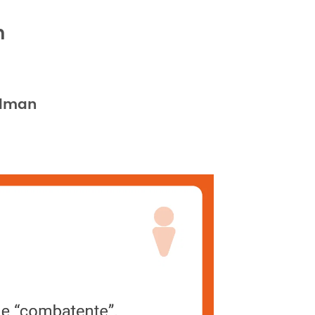
n
adman