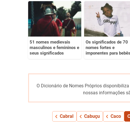
Este conteúdo não tem a informação que procuro
Outro
51 nomes medievais
Os significados de 70
masculinos e femininos e
nomes fortes e
seus significados
imponentes para bebê
O Dicionário de Nomes Próprios disponibiliza
nossas informações sã
Cabral
Cabuçu
Caco