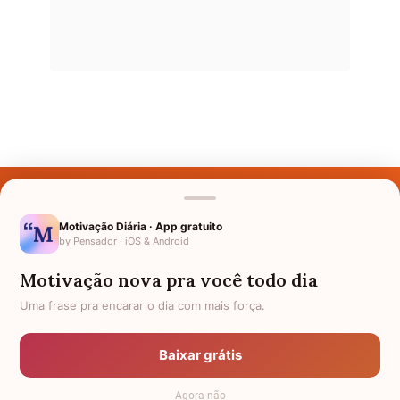
Últimos Nomes
Nomes pelo Mundo
Motivação Diária · App gratuito
by Pensador · iOS & Android
Nomes de Bebês
Motivação nova pra você todo dia
Sobre Nós
Uma frase pra encarar o dia com mais força.
Política de Privacidade
Baixar grátis
Anuncie
Agora não