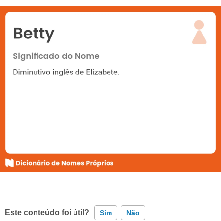
Este conteúdo foi útil?
Sim
Não