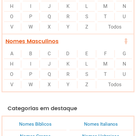
H
I
J
K
L
M
N
O
P
Q
R
S
T
U
V
W
X
Y
Z
Todos
Nomes Masculinos
A
B
C
D
E
F
G
H
I
J
K
L
M
N
O
P
Q
R
S
T
U
V
W
X
Y
Z
Todos
Categorias em destaque
Nomes Bíblicos
Nomes Italianos