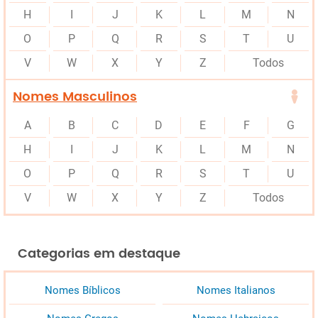
H
I
J
K
L
M
N
O
P
Q
R
S
T
U
V
W
X
Y
Z
Todos
Nomes Masculinos
A
B
C
D
E
F
G
H
I
J
K
L
M
N
O
P
Q
R
S
T
U
V
W
X
Y
Z
Todos
Categorias em destaque
Nomes Bíblicos
Nomes Italianos