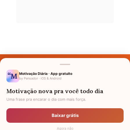
Últimos Nomes
Nomes pelo Mundo
Motivação Diária · App gratuito
by Pensador · iOS & Android
Nomes de Bebês
Motivação nova pra você todo dia
Sobre Nós
Uma frase pra encarar o dia com mais força.
Política de Privacidade
Baixar grátis
Anuncie
Agora não