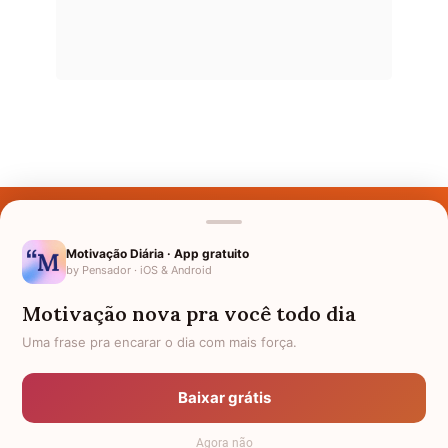
Últimos Nomes
Nomes pelo Mundo
Motivação Diária · App gratuito
by Pensador · iOS & Android
Nomes de Bebês
Motivação nova pra você todo dia
Sobre Nós
Uma frase pra encarar o dia com mais força.
Política de Privacidade
Baixar grátis
Anuncie
Agora não