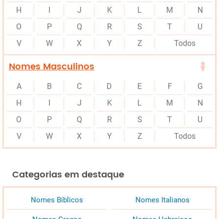
H
I
J
K
L
M
N
O
P
Q
R
S
T
U
V
W
X
Y
Z
Todos
Nomes Masculinos
A
B
C
D
E
F
G
H
I
J
K
L
M
N
O
P
Q
R
S
T
U
V
W
X
Y
Z
Todos
Categorias em destaque
Nomes Bíblicos
Nomes Italianos