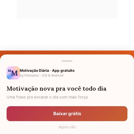
Últimos Nomes
Nomes pelo Mundo
Motivação Diária · App gratuito
by Pensador · iOS & Android
Nomes de Bebês
Motivação nova pra você todo dia
Sobre Nós
Uma frase pra encarar o dia com mais força.
Política de Privacidade
Baixar grátis
Anuncie
Agora não
Termos de Uso