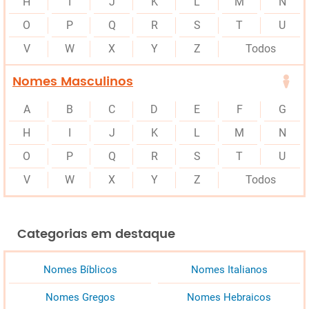
H
I
J
K
L
M
N
O
P
Q
R
S
T
U
V
W
X
Y
Z
Todos
Nomes Masculinos
A
B
C
D
E
F
G
H
I
J
K
L
M
N
O
P
Q
R
S
T
U
V
W
X
Y
Z
Todos
Categorias em destaque
Nomes Bíblicos
Nomes Italianos
Nomes Gregos
Nomes Hebraicos