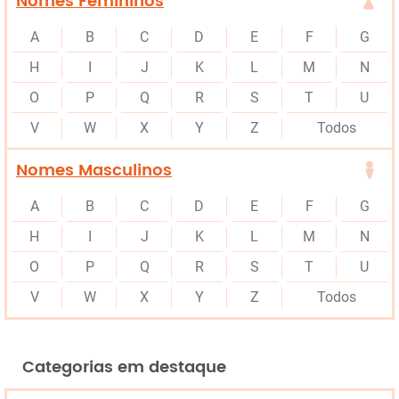
Nomes Femininos
A
B
C
D
E
F
G
H
I
J
K
L
M
N
O
P
Q
R
S
T
U
V
W
X
Y
Z
Todos
Nomes Masculinos
A
B
C
D
E
F
G
H
I
J
K
L
M
N
O
P
Q
R
S
T
U
V
W
X
Y
Z
Todos
Categorias em destaque