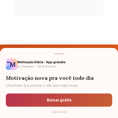
Últimos Nomes
Nomes pelo Mundo
Motivação Diária · App gratuito
by Pensador · iOS & Android
Nomes de Bebês
Motivação nova pra você todo dia
Sobre Nós
Uma frase pra encarar o dia com mais força.
Política de Privacidade
Baixar grátis
Anuncie
Agora não
Termos de Uso