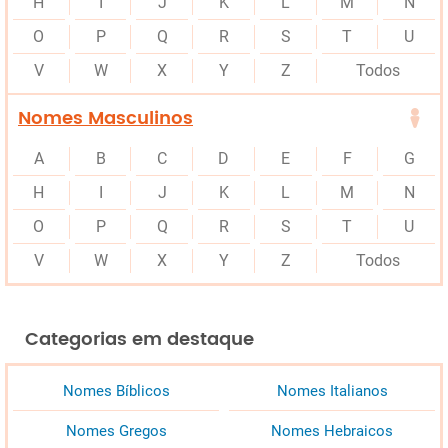
H
I
J
K
L
M
N
O
P
Q
R
S
T
U
V
W
X
Y
Z
Todos
Nomes Masculinos
A
B
C
D
E
F
G
H
I
J
K
L
M
N
O
P
Q
R
S
T
U
V
W
X
Y
Z
Todos
Categorias em destaque
Nomes Bíblicos
Nomes Italianos
Nomes Gregos
Nomes Hebraicos